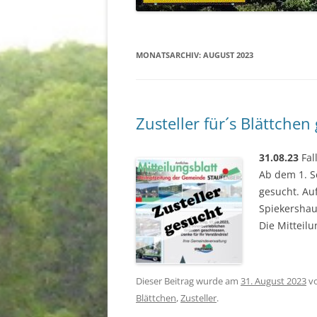
STAUFENBERG
KIRCHEN
MONATSARCHIV:
AUGUST 2023
Zusteller für´s Blättchen
31.08.23
Fal
Ab dem 1. S
gesucht. Au
Spiekershaus
Die Mitteil
Dieser Beitrag wurde am
31. August 2023
v
Blättchen
,
Zusteller
.