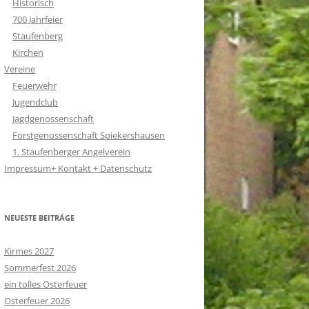
Historisch
700 Jahrfeier
Staufenberg
Kirchen
Vereine
Feuerwehr
Jugendclub
Jagdgenossenschaft
Forstgenossenschaft Spiekershausen
1. Staufenberger Angelverein
Impressum+ Kontakt + Datenschutz
NEUESTE BEITRÄGE
Kirmes 2027
Sommerfest 2026
ein tolles Osterfeuer
Osterfeuer 2026