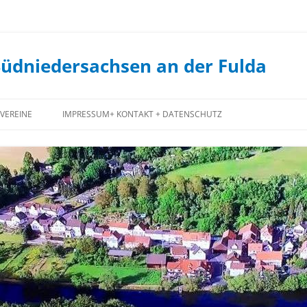
Südniedersachsen an der Fulda
VEREINE
IMPRESSUM+ KONTAKT + DATENSCHUTZ
FEUERWEHR
JUGENDCLUB
JAGDGENOSSENSCHAFT
FORSTGENOSSENSCHAFT
SPIEKERSHAUSEN
1. STAUFENBERGER ANGELVEREIN