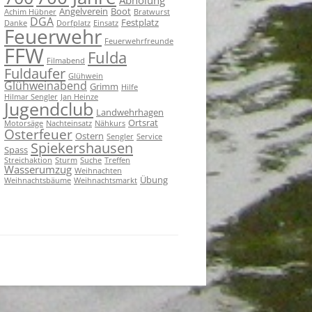
Angelverein
Boot
Achim Hübner
Bratwurst
DGA
Festplatz
Danke
Dorfplatz
Einsatz
Feuerwehr
Feuerwehrfreunde
FFW
Fulda
Filmabend
Fuldaufer
Glühwein
Glühweinabend
Grimm
Hilfe
Hilmar Sengler
Jan Heinze
Jugendclub
Landwehrhagen
Ortsrat
Motorsäge
Nachteinsatz
Nähkurs
Osterfeuer
Ostern
Sengler
Service
Spiekershausen
Spass
Streichaktion
Sturm
Suche
Treffen
Wasserumzug
Weihnachten
Übung
Weihnachtsbäume
Weihnachtsmarkt