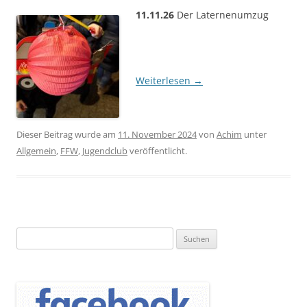
11.11.26
Der Laternenumzug
Weiterlesen
→
Dieser Beitrag wurde am
11. November 2024
von
Achim
unter
Allgemein
,
FFW
,
Jugendclub
veröffentlicht.
Suchen
nach: