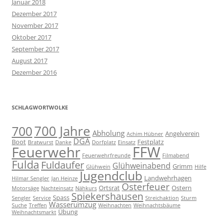
Januar 2018
Dezember 2017
November 2017
Oktober 2017
September 2017
August 2017
Dezember 2016
SCHLAGWORTWOLKE
700 Jahre
700
Abholung
Angelverein
Achim Hübner
DGA
Boot
Festplatz
Bratwurst
Danke
Dorfplatz
Einsatz
FFW
Feuerwehr
Feuerwehrfreunde
Filmabend
Fulda
Fuldaufer
Glühweinabend
Grimm
Glühwein
Hilfe
Jugendclub
Landwehrhagen
Hilmar Sengler
Jan Heinze
Osterfeuer
Ortsrat
Ostern
Motorsäge
Nachteinsatz
Nähkurs
Spiekershausen
Spass
Sengler
Service
Streichaktion
Sturm
Wasserumzug
Suche
Treffen
Weihnachten
Weihnachtsbäume
Übung
Weihnachtsmarkt