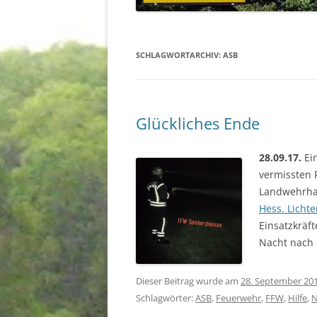
STAUFENBERG
KIRCHEN
SCHLAGWORTARCHIV:
ASB
Glückliches Ende
28.09.17.
Ein
vermissten 
Landwehrhag
Hess. Licht
Einsatzkräf
Nacht nach 
Dieser Beitrag wurde am
28. September 20
Schlagwörter:
ASB
,
Feuerwehr
,
FFW
,
Hilfe
,
N