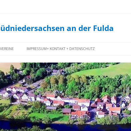
Südniedersachsen an der Fulda
VEREINE
IMPRESSUM+ KONTAKT + DATENSCHUTZ
FEUERWEHR
JUGENDCLUB
JAGDGENOSSENSCHAFT
FORSTGENOSSENSCHAFT
SPIEKERSHAUSEN
1. STAUFENBERGER ANGELVEREIN