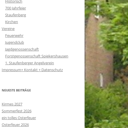
Historisch
700 Jahrfeier
Staufenberg
Kirchen
Vereine
Feuerwehr
Jugendclub
Jagdgenossenschaft
Forstgenossenschaft Spiekershausen
1. Staufenberger Angelverein
Impressum+ Kontakt + Datenschutz
NEUESTE BEITRÄGE
Kirmes 2027
Sommerfest 2026
ein tolles Osterfeuer
Osterfeuer 2026