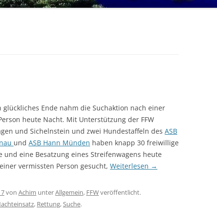
 glückliches Ende nahm die Suchaktion nach einer
Person heute Nacht. Mit Unterstützung der FFW
en und Sichelnstein und zwei Hundestaffeln des
ASB
enau
und
ASB Hann Münden
haben knapp 30 freiwillige
te und eine Besatzung eines Streifenwagens heute
einer vermissten Person gesucht,
Weiterlesen
→
17
von
Achim
unter
Allgemein
,
FFW
veröffentlicht.
achteinsatz
,
Rettung
,
Suche
.