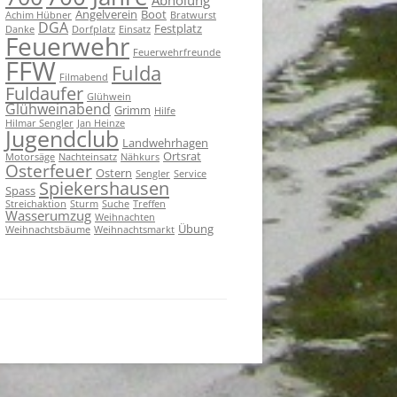
Angelverein
Boot
Achim Hübner
Bratwurst
DGA
Festplatz
Danke
Dorfplatz
Einsatz
Feuerwehr
Feuerwehrfreunde
FFW
Fulda
Filmabend
Fuldaufer
Glühwein
Glühweinabend
Grimm
Hilfe
Hilmar Sengler
Jan Heinze
Jugendclub
Landwehrhagen
Ortsrat
Motorsäge
Nachteinsatz
Nähkurs
Osterfeuer
Ostern
Sengler
Service
Spiekershausen
Spass
Streichaktion
Sturm
Suche
Treffen
Wasserumzug
Weihnachten
Übung
Weihnachtsbäume
Weihnachtsmarkt