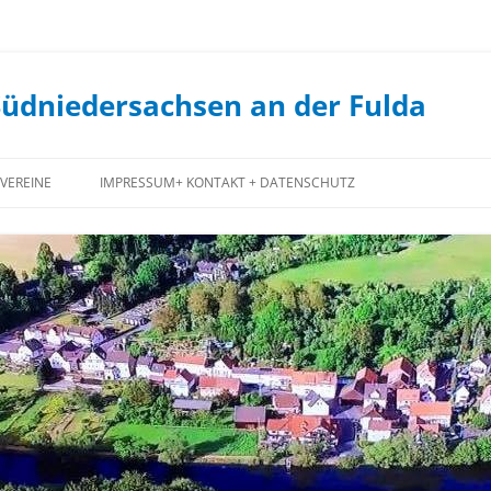
Südniedersachsen an der Fulda
VEREINE
IMPRESSUM+ KONTAKT + DATENSCHUTZ
FEUERWEHR
JUGENDCLUB
JAGDGENOSSENSCHAFT
FORSTGENOSSENSCHAFT
SPIEKERSHAUSEN
1. STAUFENBERGER ANGELVEREIN