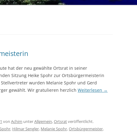
meisterin
te hat der neu gewählte Ortsrat in seiner
enden Sitzung Heike Spohr zur Ortsbürgermeisterin
s Stellvertreter wurden Melanie Spohr und Gerd
ger gewählt. Wir gratulieren herzlich
Weiterlesen
→
21
von
Achim
unter
Allgemein
,
Ortsrat
veröffentlicht.
 Spohr
,
Hilmar Sengler
,
Melanie Spohr
,
Ortsbürgermeister
,