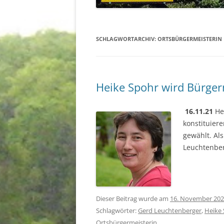
STAUFENBERG
KIRCHEN
SCHLAGWORTARCHIV:
ORTSBÜRGERMEISTERIN
Heike Spohr wird Bürger
16.11.21
Heu
konstituier
gewählt. Al
Leuchtenber
Dieser Beitrag wurde am
16. November 20
Schlagwörter:
Gerd Leuchtenberger
,
Heike
Ortsbürgermeisterin
.