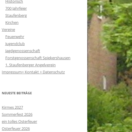
Historisch
700 Jahrfeier
Staufenberg
Kirchen
Vereine
Feuerwehr
Jugendclub
Jagdgenossenschaft
Forstgenossenschaft Spiekershausen
1. Staufenberger Angelverein
Impressum+ Kontakt + Datenschutz
NEUESTE BEITRÄGE
Kirmes 2027
Sommerfest 2026
ein tolles Osterfeuer
Osterfeuer 2026