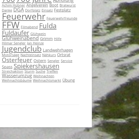
Angelverein
Boot
Achim Hübner
Bratwurst
DGA
Festplatz
Danke
Dorfplatz
Einsatz
Feuerwehr
Feuerwehrfreunde
FFW
Fulda
Filmabend
Fuldaufer
Glühwein
Glühweinabend
Grimm
Hilfe
Hilmar Sengler
Jan Heinze
Jugendclub
Landwehrhagen
Ortsrat
Motorsäge
Nachteinsatz
Nähkurs
Osterfeuer
Ostern
Sengler
Service
Spiekershausen
Spass
Streichaktion
Sturm
Suche
Treffen
Wasserumzug
Weihnachten
Übung
Weihnachtsbäume
Weihnachtsmarkt