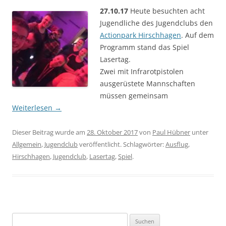
27.10.17
Heute besuchten acht
Jugendliche des Jugendclubs den
Actionpark Hirschhagen
. Auf dem
Programm stand das Spiel
Lasertag.
Zwei mit Infrarotpistolen
ausgerüstete Mannschaften
müssen gemeinsam
Weiterlesen
→
Dieser Beitrag wurde am
28. Oktober 2017
von
Paul Hübner
unter
Allgemein
,
Jugendclub
veröffentlicht. Schlagwörter:
Ausflug
,
Hirschhagen
,
Jugendclub
,
Lasertag
,
Spiel
.
Suchen