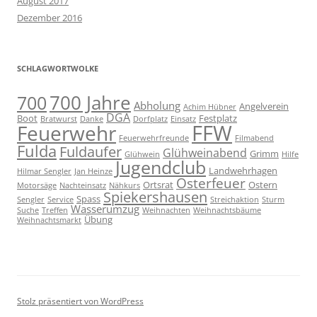
August 2017
Dezember 2016
SCHLAGWORTWOLKE
700 Jahre
700
Abholung
Angelverein
Achim Hübner
DGA
Boot
Festplatz
Bratwurst
Danke
Dorfplatz
Einsatz
FFW
Feuerwehr
Feuerwehrfreunde
Filmabend
Fulda
Fuldaufer
Glühweinabend
Grimm
Glühwein
Hilfe
Jugendclub
Landwehrhagen
Hilmar Sengler
Jan Heinze
Osterfeuer
Ortsrat
Ostern
Motorsäge
Nachteinsatz
Nähkurs
Spiekershausen
Spass
Sengler
Service
Streichaktion
Sturm
Wasserumzug
Suche
Treffen
Weihnachten
Weihnachtsbäume
Übung
Weihnachtsmarkt
Stolz präsentiert von WordPress