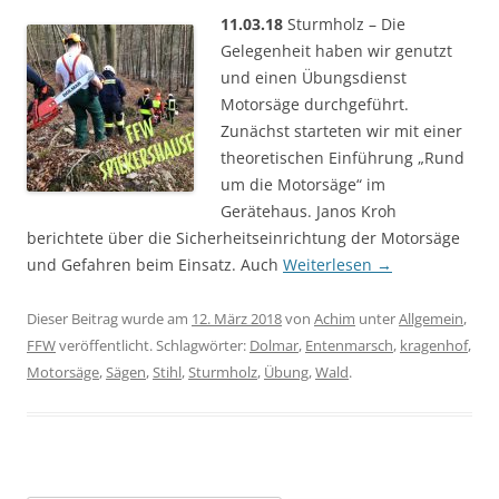
11.03.18
Sturmholz – Die
Gelegenheit haben wir genutzt
und einen Übungsdienst
Motorsäge durchgeführt.
Zunächst starteten wir mit einer
theoretischen Einführung „Rund
um die Motorsäge“ im
Gerätehaus. Janos Kroh
berichtete über die Sicherheitseinrichtung der Motorsäge
und Gefahren beim Einsatz. Auch
Weiterlesen
→
Dieser Beitrag wurde am
12. März 2018
von
Achim
unter
Allgemein
,
FFW
veröffentlicht. Schlagwörter:
Dolmar
,
Entenmarsch
,
kragenhof
,
Motorsäge
,
Sägen
,
Stihl
,
Sturmholz
,
Übung
,
Wald
.