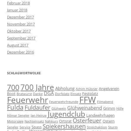
Februar 2018
Januar 2018
Dezember 2017
November 2017
Oktober 2017
September 2017
August 2017
Dezember 2016
SCHLAGWORTWOLKE
700 Jahre
700
Abholung
Angelverein
Achim Hübner
DGA
Boot
Festplatz
Bratwurst
Danke
Dorfplatz
Einsatz
FFW
Feuerwehr
Feuerwehrfreunde
Filmabend
Fulda
Fuldaufer
Glühweinabend
Grimm
Glühwein
Hilfe
Jugendclub
Landwehrhagen
Hilmar Sengler
Jan Heinze
Osterfeuer
Ortsrat
Ostern
Motorsäge
Nachteinsatz
Nähkurs
Spiekershausen
Spass
Sengler
Service
Streichaktion
Sturm