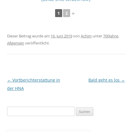
1
2
►
Dieser Beitrag wurde am
16. Juni 2019
von
Achim
unter
700Jahre
,
Allgemein
veröffentlicht.
Beitragsnavigation
←
Vortberichterstattung in
Bald geht es los
→
der HNA
Suchen
nach: