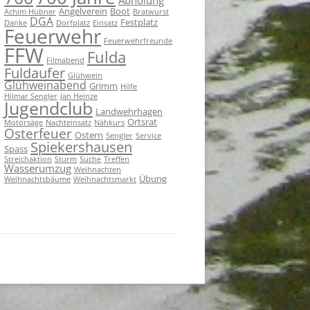
Angelverein
Boot
Achim Hübner
Bratwurst
DGA
Festplatz
Danke
Dorfplatz
Einsatz
Feuerwehr
Feuerwehrfreunde
FFW
Fulda
Filmabend
Fuldaufer
Glühwein
Glühweinabend
Grimm
Hilfe
Hilmar Sengler
Jan Heinze
Jugendclub
Landwehrhagen
Ortsrat
Motorsäge
Nachteinsatz
Nähkurs
Osterfeuer
Ostern
Sengler
Service
Spiekershausen
Spass
Streichaktion
Sturm
Suche
Treffen
Wasserumzug
Weihnachten
Übung
Weihnachtsbäume
Weihnachtsmarkt