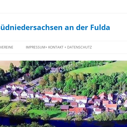
Südniedersachsen an der Fulda
VEREINE
IMPRESSUM+ KONTAKT + DATENSCHUTZ
FEUERWEHR
JUGENDCLUB
JAGDGENOSSENSCHAFT
FORSTGENOSSENSCHAFT
SPIEKERSHAUSEN
1. STAUFENBERGER ANGELVEREIN