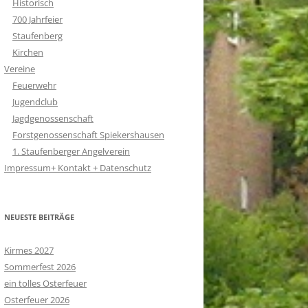
Historisch
700 Jahrfeier
Staufenberg
Kirchen
Vereine
Feuerwehr
Jugendclub
Jagdgenossenschaft
Forstgenossenschaft Spiekershausen
1. Staufenberger Angelverein
Impressum+ Kontakt + Datenschutz
NEUESTE BEITRÄGE
Kirmes 2027
Sommerfest 2026
ein tolles Osterfeuer
Osterfeuer 2026