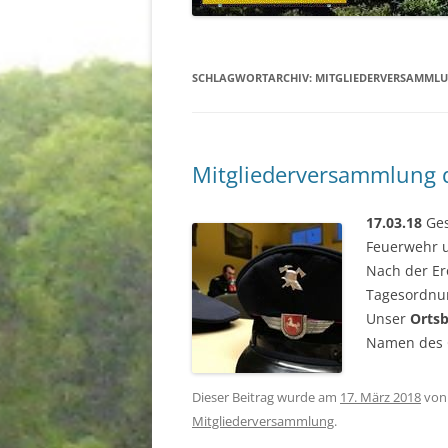
STAUFENBERG
KIRCHEN
SCHLAGWORTARCHIV:
MITGLIEDERVERSAMML
Mitgliederversammlung 
17.03.18
Ges
Feuerwehr u
Nach der Er
Tagesordnu
Unser
Ortsb
Namen des O
Dieser Beitrag wurde am
17. März 2018
vo
Mitgliederversammlung
.