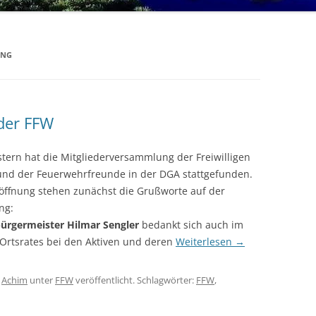
UNG
der FFW
tern hat die Mitgliederversammlung der Freiwilligen
nd der Feuerwehrfreunde in der DGA stattgefunden.
öffnung stehen zunächst die Grußworte auf der
ng:
ürgermeister Hilmar Sengler
bedankt sich auch im
rtsrates bei den Aktiven und deren
Weiterlesen
→
n
Achim
unter
FFW
veröffentlicht. Schlagwörter:
FFW
,