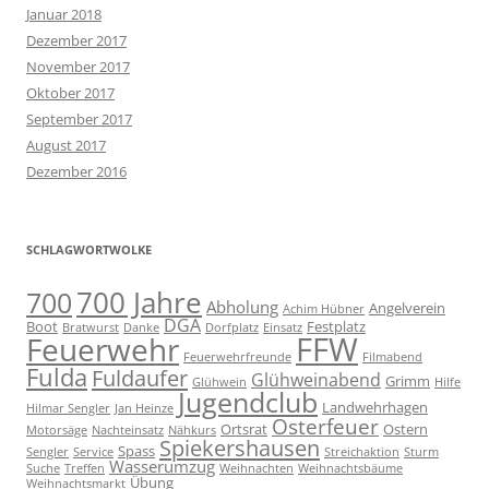
Januar 2018
Dezember 2017
November 2017
Oktober 2017
September 2017
August 2017
Dezember 2016
SCHLAGWORTWOLKE
700 Jahre
700
Abholung
Angelverein
Achim Hübner
DGA
Boot
Festplatz
Bratwurst
Danke
Dorfplatz
Einsatz
FFW
Feuerwehr
Feuerwehrfreunde
Filmabend
Fulda
Fuldaufer
Glühweinabend
Grimm
Glühwein
Hilfe
Jugendclub
Landwehrhagen
Hilmar Sengler
Jan Heinze
Osterfeuer
Ortsrat
Ostern
Motorsäge
Nachteinsatz
Nähkurs
Spiekershausen
Spass
Sengler
Service
Streichaktion
Sturm
Wasserumzug
Suche
Treffen
Weihnachten
Weihnachtsbäume
Übung
Weihnachtsmarkt