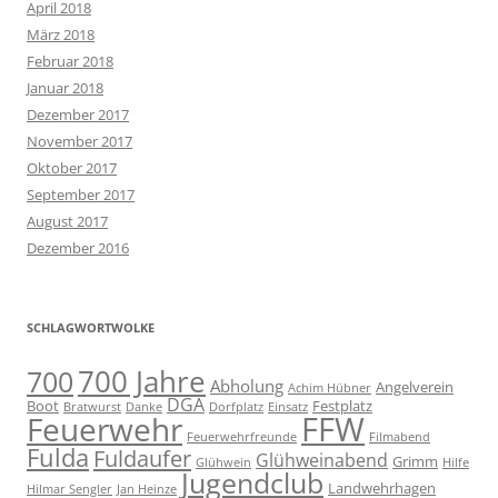
April 2018
März 2018
Februar 2018
Januar 2018
Dezember 2017
November 2017
Oktober 2017
September 2017
August 2017
Dezember 2016
SCHLAGWORTWOLKE
700 Jahre
700
Abholung
Angelverein
Achim Hübner
DGA
Boot
Festplatz
Bratwurst
Danke
Dorfplatz
Einsatz
FFW
Feuerwehr
Feuerwehrfreunde
Filmabend
Fulda
Fuldaufer
Glühweinabend
Grimm
Glühwein
Hilfe
Jugendclub
Landwehrhagen
Hilmar Sengler
Jan Heinze