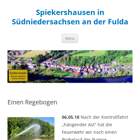
Zum
Inhalt
Spiekershausen in
springen
Südniedersachsen an der Fulda
Menü
Einen Regebogen
06.05.18
Nach der Kontrollfahrt
„hängender Ast“ hat die
Feuerwehr wir noch einen
Probelauf der Pumpe