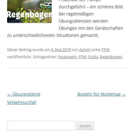
durchgeführt
– ein schönes Bild.
Bei regelmäßigen
Übungsdiensten werden
Übungen mit den Gerätschaften
zu unterschiedlichesten Situationen gemacht.
Dieser Beitrag wurde am
6. Mai 2018
von
Achim
unter
FFW
veröffentlicht. Schlagwörter:
Feuerwehr
,
FFW
,
Fulda
,
Regenbogen
.
Beitragsnavigation
←
Übungsdienst
Basteln für Muttertag
→
Verkehrsunfall
Suchen
nach: