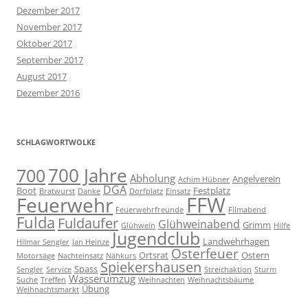
Dezember 2017
November 2017
Oktober 2017
September 2017
August 2017
Dezember 2016
SCHLAGWORTWOLKE
700 Jahre
700
Abholung
Angelverein
Achim Hübner
DGA
Boot
Festplatz
Bratwurst
Danke
Dorfplatz
Einsatz
FFW
Feuerwehr
Feuerwehrfreunde
Filmabend
Fulda
Fuldaufer
Glühweinabend
Grimm
Glühwein
Hilfe
Jugendclub
Landwehrhagen
Hilmar Sengler
Jan Heinze
Osterfeuer
Ortsrat
Ostern
Motorsäge
Nachteinsatz
Nähkurs
Spiekershausen
Spass
Sengler
Service
Streichaktion
Sturm
Wasserumzug
Suche
Treffen
Weihnachten
Weihnachtsbäume
Übung
Weihnachtsmarkt