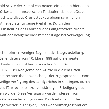
bald setzte der Kampf von neuem ein. Anlass hierzu bot
tückes am hannoverschen Fuldaufer, das der „Grauen
 pachtete dieses Grundstück zu einem sehr hohen
Anlegeplatz für seine Freifähre. Durch den
Einstellung des Fahrbetriebes aufgefordert, drohte
walt der Realgemeinde mit der Klage bei Verweigerung
cher binnen weniger Tage mit der Klagezustellung,
eller Urteils vom 10. März 1888 auf die erneute
 Faährrechts auf hannoverscher Seite. Die
i 1926. Der Realgemeinde wurde in diesem Urteil
t am rechten (hannoverschen) Ufer zugesprochen. Dann
weilige Verfügung des Landgerichts in Göttingen, durch
s Fährrechts bis zur vollständigen Erledigung des
oten wurde. Diese Verfügung wurde indessen vom
 Celle wieder aufgehoben. Das Freifährschiff des
age wieder in Tätigkeit, und zwar blumengeschmückt.