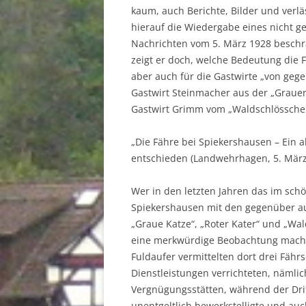
kaum, auch Berichte, Bilder und verlä
hierauf die Wiedergabe eines nicht 
Nachrichten vom 5. März 1928 beschrä
zeigt er doch, welche Bedeutung die 
aber auch für die Gastwirte „von gege
Gastwirt Steinmacher aus der „Grauen
Gastwirt Grimm vom „Waldschlössche
„Die Fähre bei Spiekershausen – Ein 
entschieden (Landwehrhagen, 5. März
Wer in den letzten Jahren das im schö
Spiekershausen mit den gegenüber auf
„Graue Katze“, „Roter Kater“ und „Wa
eine merkwürdige Beobachtung mache
Fuldaufer vermittelten dort drei Fährs
Dienstleistungen verrichteten, nämlic
Vergnügungsstätten, während der Dritt
unentgeltlich bewerkstelligte und auc