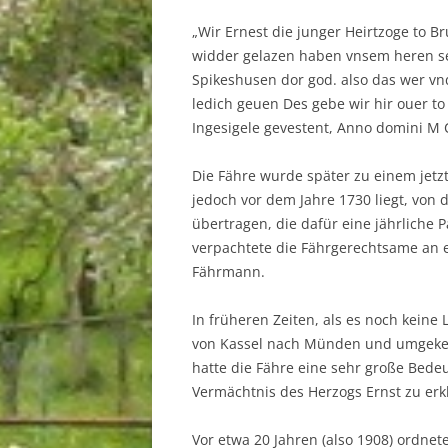
„Wir Ernest die junger Heirtzoge to 
widder gelazen haben vnsem heren se
Spikeshusen dor god. also das wer vnd
ledich geuen Des gebe wir hir ouer t
Ingesigele gevestent, Anno domini M C
Die Fähre wurde später zu einem jetz
jedoch vor dem Jahre 1730 liegt, vo
übertragen, die dafür eine jährliche 
verpachtete die Fährgerechtsame an
Fährmann.
In früheren Zeiten, als es noch keine
von Kassel nach Münden und umgekeh
hatte die Fähre eine sehr große Bede
Vermächtnis des Herzogs Ernst zu erk
Vor etwa 20 Jahren (also 1908) ordne