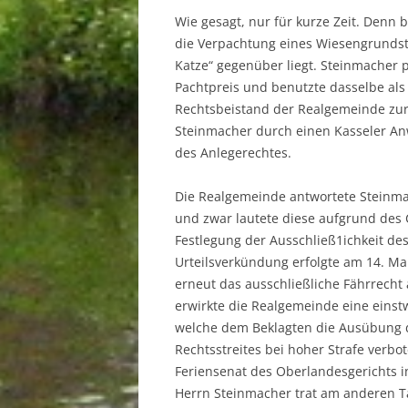
Wie gesagt, nur für kurze Zeit. Denn 
die Verpachtung eines Wiesengrunds
Katze“ gegenüber liegt. Steinmacher
Pachtpreis und benutzte dasselbe als 
Rechtsbeistand der Realgemeinde zur 
Steinmacher durch einen Kasseler An
des Anlegerechtes.
Die Realgemeinde antwortete Steinma
und zwar lautete diese aufgrund des C
Festlegung der Ausschließ1ichkeit des
Urteilsverkündung erfolgte am 14. Ma
erneut das ausschließliche Fährrech
erwirkte die Realgemeinde eine einst
welche dem Beklagten die Ausübung de
Rechtsstreites bei hoher Strafe verb
Feriensenat des Oberlandesgerichts in
Herrn Steinmacher trat am anderen T