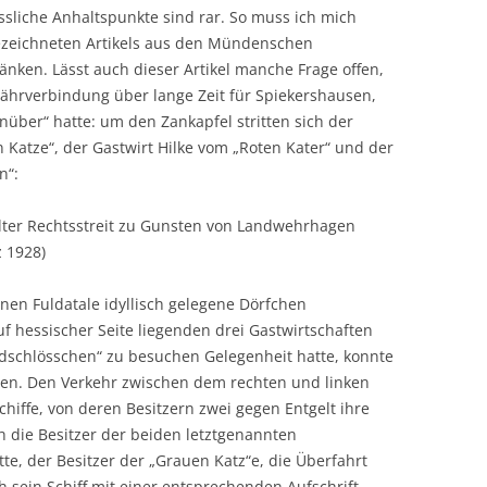
ssliche Anhaltspunkte sind rar. So muss ich mich
gezeichneten Artikels aus den Mündenschen
nken. Lässt auch dieser Artikel manche Frage offen,
Fährverbindung über lange Zeit für Spiekershausen,
nüber“ hatte: um den Zankapfel stritten sich der
 Katze“, der Gastwirt Hilke vom „Roten Kater“ und der
n“:
alter Rechtsstreit zu Gunsten von Landwehrhagen
 1928)
nen Fuldatale idyllisch gelegene Dörfchen
 hessischer Seite liegenden drei Gastwirtschaften
ldschlösschen“ zu besuchen Gelegenheit hatte, konnte
n. Den Verkehr zwischen dem rechten und linken
chiffe, von deren Besitzern zwei gegen Entgelt ihre
h die Besitzer der beiden letztgenannten
e, der Besitzer der „Grauen Katz“e, die Überfahrt
h sein Schiff mit einer entsprechenden Aufschrift