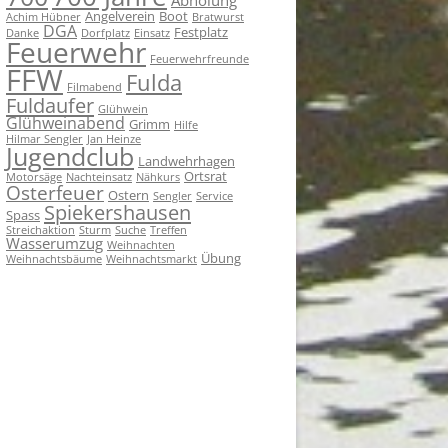
Angelverein
Boot
Achim Hübner
Bratwurst
DGA
Festplatz
Danke
Dorfplatz
Einsatz
Feuerwehr
Feuerwehrfreunde
FFW
Fulda
Filmabend
Fuldaufer
Glühwein
Glühweinabend
Grimm
Hilfe
Hilmar Sengler
Jan Heinze
Jugendclub
Landwehrhagen
Ortsrat
Motorsäge
Nachteinsatz
Nähkurs
Osterfeuer
Ostern
Sengler
Service
Spiekershausen
Spass
Streichaktion
Sturm
Suche
Treffen
Wasserumzug
Weihnachten
Übung
Weihnachtsbäume
Weihnachtsmarkt