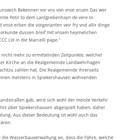
Brunswich Bekennen vor vns von vnse eruen Das wer
nte Petir to dem Lantgrebenhayn de vere to
 vnse erben die vorgenanten veir fry vnd allir dinge
o orkunde dussen breif mit vnsem heymelichen
CC LVI in die Marcelli pape.“
t nicht mehr zu ermittelnden Zeitpunkte, welcher
n der Kirche an die Realgemeinde Landwehrhagen
Pachtzu zahlen hat. Die Realgemeinde ihrerseits
 einen meistens in Spiekershausen wohnenden
 Landstraßen gab, wird sich wohl der meiste Verkehr
rt über Spiekershausen abgespielt haben, daher
utung. Aus dieser Bedeutung ist wohl auch das
lären.
te die Wasserbauverwaltung an, dass die Fähre, welche