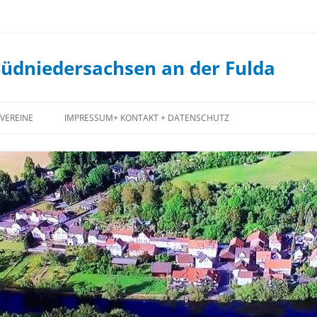
Südniedersachsen an der Fulda
VEREINE
IMPRESSUM+ KONTAKT + DATENSCHUTZ
FEUERWEHR
JUGENDCLUB
JAGDGENOSSENSCHAFT
FORSTGENOSSENSCHAFT
SPIEKERSHAUSEN
1. STAUFENBERGER ANGELVEREIN