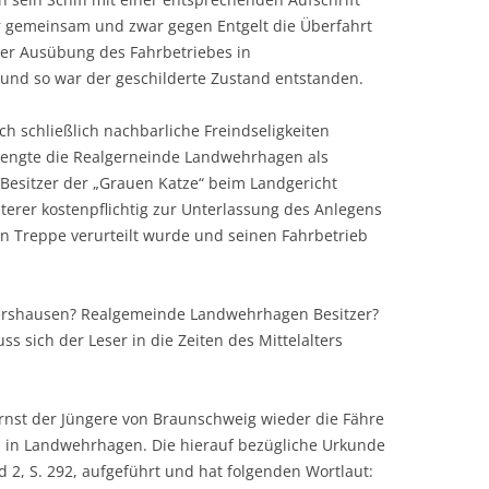
er gemeinsam und zwar gegen Entgelt die Überfahrt
der Ausübung des Fahrbetriebes in
und so war der geschilderte Zustand entstanden.
 schließlich nachbarliche Freindseligkeiten
trengte die Realgerneinde Landwehrhagen als
 Besitzer der „Grauen Katze“ beim Landgericht
zterer kostenpflichtig zur Unterlassung des Anlegens
n Treppe verurteilt wurde und seinen Fahrbetrieb
kershausen? Realgemeinde Landwehrhagen Besitzer?
s sich der Leser in die Zeiten des Mittelalters
rnst der Jüngere von Braunschweig wieder die Fähre
ri in Landwehrhagen. Die hierauf bezügliche Urkunde
 2, S. 292, aufgeführt und hat folgenden Wortlaut: