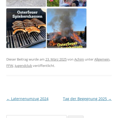
Dieser Beitrag wurde am
23. März 2025
von
Achim
unter
Allgemein
,
FFW
,
Jugendclub
veröffentlicht.
Beitragsnavigation
←
Laternenumzug 2024
Tag der Begegnung 2025
→