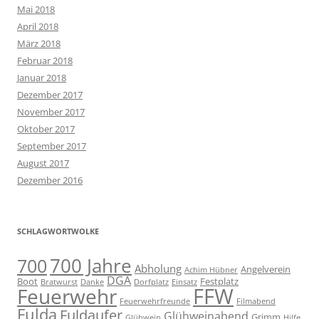
Mai 2018
April 2018
März 2018
Februar 2018
Januar 2018
Dezember 2017
November 2017
Oktober 2017
September 2017
August 2017
Dezember 2016
SCHLAGWORTWOLKE
700 Jahre
700
Abholung
Angelverein
Achim Hübner
DGA
Boot
Festplatz
Bratwurst
Danke
Dorfplatz
Einsatz
FFW
Feuerwehr
Feuerwehrfreunde
Filmabend
Fulda
Fuldaufer
Glühweinabend
Grimm
Glühwein
Hilfe