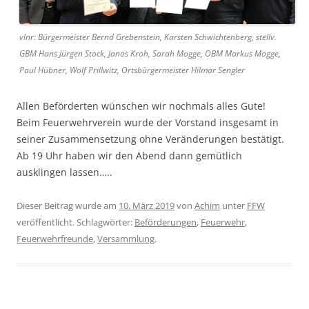
vlnr: Bürgermeister Bernd Grebenstein, Karsten Schwichtenberg, stellv.
GBM Hans Jürgen Stock, Janos Kroh, Sarah Mogge, OBM Markus Mogge,
Paul Hübner, Wolf Prillwitz, Ortsbürgermeister Hilmar Sengler
Allen Beförderten wünschen wir nochmals alles Gute!
Beim Feuerwehrverein wurde der Vorstand insgesamt in
seiner Zusammensetzung ohne Veränderungen bestätigt.
Ab 19 Uhr haben wir den Abend dann gemütlich
ausklingen lassen…..
Dieser Beitrag wurde am
10. März 2019
von
Achim
unter
FFW
veröffentlicht. Schlagwörter:
Beförderungen
,
Feuerwehr
,
Feuerwehrfreunde
,
Versammlung
.