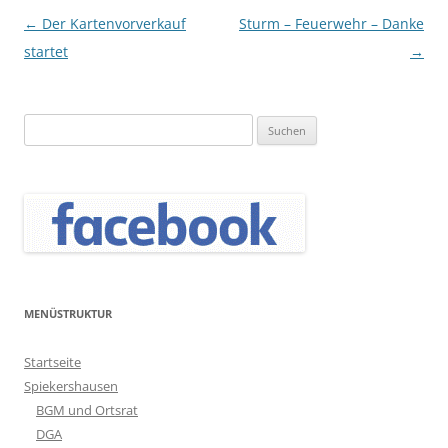
Beitragsnavigation
←
Der Kartenvorverkauf
Sturm – Feuerwehr – Danke
startet
→
Suchen
nach:
MENÜSTRUKTUR
Startseite
Spiekershausen
BGM und Ortsrat
DGA